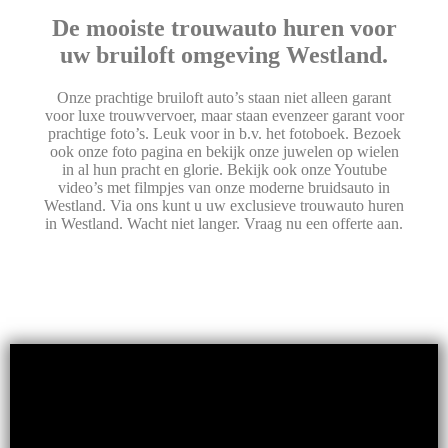
De mooiste trouwauto huren voor
uw bruiloft omgeving Westland.
Onze prachtige bruiloft auto’s staan niet alleen garant
voor luxe trouwvervoer, maar staan evenzeer garant voor
prachtige foto’s. Leuk voor in b.v. het fotoboek. Bezoek
ook onze foto pagina en bekijk onze juwelen op wielen
in al hun pracht en glorie. Bekijk ook onze Youtube
video’s met filmpjes van onze moderne bruidsauto in
Westland. Via ons kunt u uw exclusieve trouwauto huren
in Westland. Wacht niet langer. Vraag nu een offerte aan.