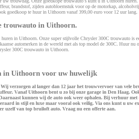
oor uw trouwdag. Onze goedkope trouwauto’s kunt u in Uithoorn huren.
ffeur, brandstof, zijden autobloemstuk voor op de motorkap, alcoholvri
 ook goedkoop te huur in Uithoorn vanaf 399,00 euro voor 12 uur lang.
 trouwauto in Uithoorn.
uren in Uithoorn. Onze super stijlvolle Chrysler 300C trouwauto is e
ikaanse automerken in de wereld met als top model de 300C. Huur nu 
ysler 300C trouwauto in Uithoorn.
n in Uithoorn voor uw huwelijk
.
Wij verzorgen al langer dan 12 jaar het trouwvervoer van vele bru
ffeur. Vanaf Uithoorn bent u zo bij onze garage in Den Haag. Oo
. Daarnaast kunnen wij de auto ook weer ophalen. Bij verhuur met
teraard in stijl en luxe maar vooral ook veilig. Via ons kunt u uw e
 uzelf van top bruiloft auto. Vraag nu een offerte aan.