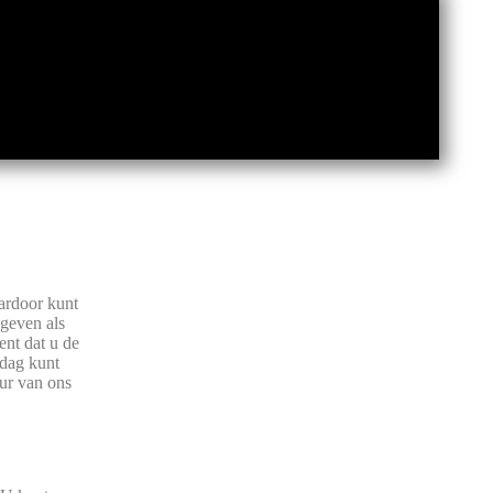
ardoor kunt
 geven als
ent dat u de
 dag kunt
uur van ons