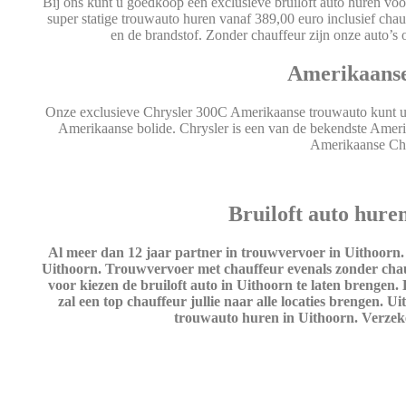
Bij ons kunt u goedkoop een exclusieve bruiloft auto huren v
super statige trouwauto huren vanaf 389,00 euro inclusief chau
en de brandstof. Zonder chauffeur zijn onze auto’s
Amerikaanse
Onze exclusieve Chrysler 300C Amerikaanse trouwauto kunt u h
Amerikaanse bolide. Chrysler is een van de bekendste Amer
Amerikaanse Chr
Bruiloft auto hure
Al meer dan 12 jaar partner in trouwvervoer in Uithoorn
Uithoorn. Trouwvervoer met chauffeur evenals zonder chau
voor kiezen de bruiloft auto in Uithoorn te laten brengen
zal een top chauffeur jullie naar alle locaties brengen. Ui
trouwauto huren in Uithoorn. Verzeker