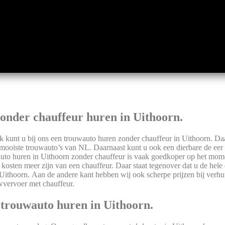
nder chauffeur huren in Uithoorn.
 kunt u bij ons een trouwauto huren zonder chauffeur in Uithoorn. Da
de mooiste trouwauto’s van NL. Daarnaast kunt u ook een dierbare de eer
wauto huren in Uithoorn zonder chauffeur is vaak goedkoper op het mom
 kosten meer zijn van een chauffeur. Daar staat tegenover dat u de hele
 Uithoorn. Aan de andere kant hebben wij ook scherpe prijzen bij verh
wvervoer met chauffeur.
 trouwauto huren in Uithoorn.