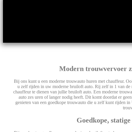
Modern trouwvervoer zo
Bij ons kunt u een moderne trouwauto huren met chauffeur. Ook
u zelf rijden in uw moderne bruiloft auto. Rij zelf in 1 van 
chauffeur te dienen van jullie bruiloft auto. Een moderne trou
auto zes uren of langer nodig heeft. Dit komt doordat er geen
genieten van een goedkope trouwauto die u zelf kunt rijden in
trou
Goedkope, statige