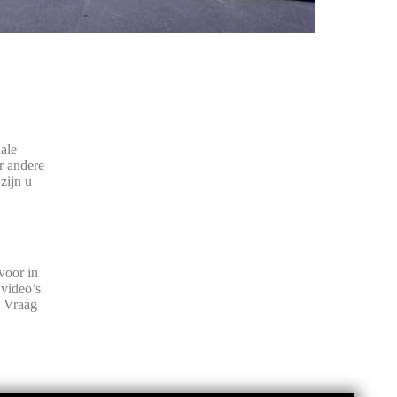
ale
r andere
zijn u
voor in
 video’s
. Vraag