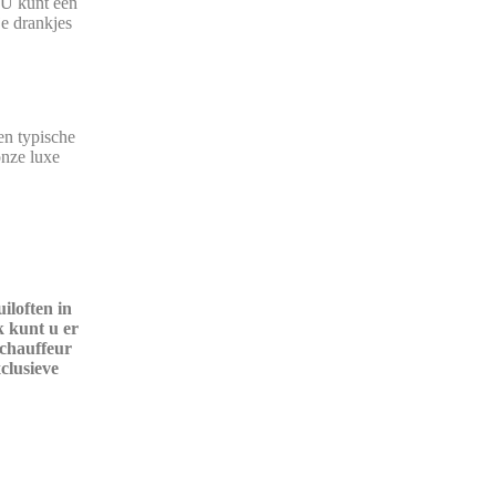
 U kunt een
je drankjes
en typische
onze luxe
iloften in
k kunt u er
 chauffeur
xclusieve