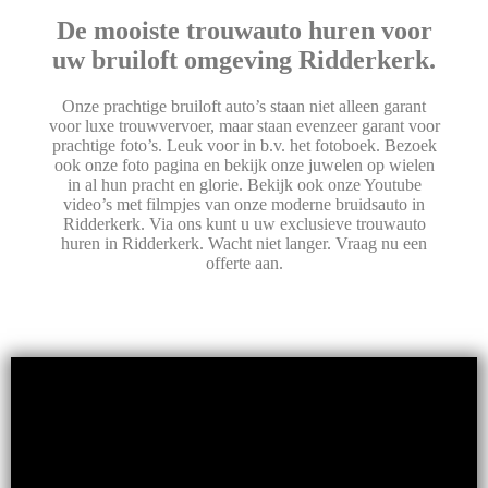
De mooiste trouwauto huren voor
uw bruiloft omgeving Ridderkerk.
Onze prachtige bruiloft auto’s staan niet alleen garant
voor luxe trouwvervoer, maar staan evenzeer garant voor
prachtige foto’s. Leuk voor in b.v. het fotoboek. Bezoek
ook onze foto pagina en bekijk onze juwelen op wielen
in al hun pracht en glorie. Bekijk ook onze Youtube
video’s met filmpjes van onze moderne bruidsauto in
Ridderkerk. Via ons kunt u uw exclusieve trouwauto
huren in Ridderkerk. Wacht niet langer. Vraag nu een
offerte aan.