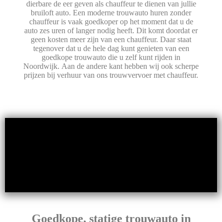
dierbare de eer geven als chauffeur te dienen van jullie
bruiloft auto. Een moderne trouwauto huren zonder
chauffeur is vaak goedkoper op het moment dat u de
auto zes uren of langer nodig heeft. Dit komt doordat er
geen kosten meer zijn van een chauffeur. Daar staat
tegenover dat u de hele dag kunt genieten van een
goedkope trouwauto die u zelf kunt rijden in
Noordwijk. Aan de andere kant hebben wij ook scherpe
prijzen bij verhuur van ons trouwvervoer met chauffeur.
Goedkope, statige trouwauto in