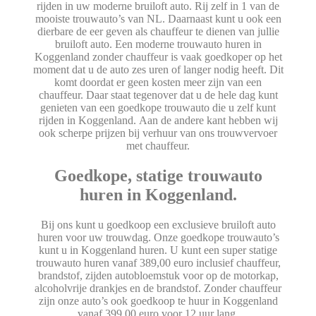
rijden in uw moderne bruiloft auto. Rij zelf in 1 van de
mooiste trouwauto’s van NL. Daarnaast kunt u ook een
dierbare de eer geven als chauffeur te dienen van jullie
bruiloft auto. Een moderne trouwauto huren in
Koggenland zonder chauffeur is vaak goedkoper op het
moment dat u de auto zes uren of langer nodig heeft. Dit
komt doordat er geen kosten meer zijn van een
chauffeur. Daar staat tegenover dat u de hele dag kunt
genieten van een goedkope trouwauto die u zelf kunt
rijden in Koggenland. Aan de andere kant hebben wij
ook scherpe prijzen bij verhuur van ons trouwvervoer
met chauffeur.
Goedkope, statige trouwauto
huren in Koggenland.
Bij ons kunt u goedkoop een exclusieve bruiloft auto
huren voor uw trouwdag. Onze goedkope trouwauto’s
kunt u in Koggenland huren. U kunt een super statige
trouwauto huren vanaf 389,00 euro inclusief chauffeur,
brandstof, zijden autobloemstuk voor op de motorkap,
alcoholvrije drankjes en de brandstof. Zonder chauffeur
zijn onze auto’s ook goedkoop te huur in Koggenland
vanaf 399,00 euro voor 12 uur lang.