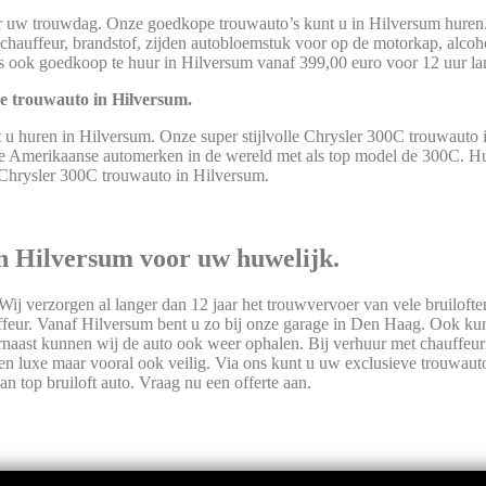
oor uw trouwdag. Onze goedkope trouwauto’s kunt u in Hilversum huren
 chauffeur, brandstof, zijden autobloemstuk voor op de motorkap, alcoho
’s ook goedkoop te huur in Hilversum vanaf 399,00 euro voor 12 uur la
 trouwauto in Hilversum.
 huren in Hilversum. Onze super stijlvolle Chrysler 300C trouwauto i
ste Amerikaanse automerken in de wereld met als top model de 300C. H
Chrysler 300C trouwauto in Hilversum.
in Hilversum voor uw huwelijk.
ij verzorgen al langer dan 12 jaar het trouwvervoer van vele bruilofte
feur. Vanaf Hilversum bent u zo bij onze garage in Den Haag. Ook kun
arnaast kunnen wij de auto ook weer ophalen. Bij verhuur met chauffeur
ijl en luxe maar vooral ook veilig. Via ons kunt u uw exclusieve trouwau
an top bruiloft auto. Vraag nu een offerte aan.