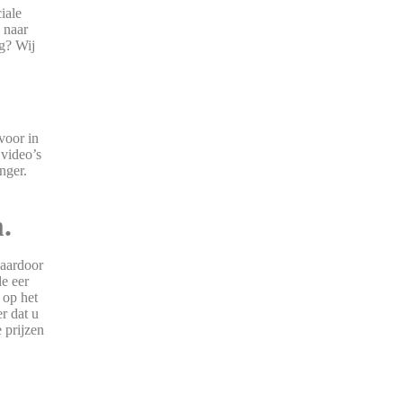
iale
 naar
g? Wij
voor in
 video’s
nger.
.
Daardoor
e eer
 op het
r dat u
 prijzen