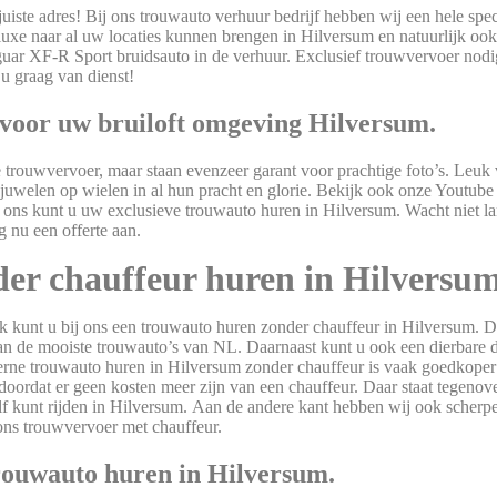
iste adres! Bij ons trouwauto verhuur bedrijf hebben wij een hele spec
uxe naar al uw locaties kunnen brengen in Hilversum en natuurlijk ook
guar XF-R Sport bruidsauto in de verhuur. Exclusief trouwvervoer nodi
 u graag van dienst!
voor uw bruiloft omgeving Hilversum.
xe trouwvervoer, maar staan evenzeer garant voor prachtige foto’s. Leuk 
juwelen op wielen in al hun pracht en glorie. Bekijk ook onze Youtube
 ons kunt u uw exclusieve trouwauto huren in Hilversum. Wacht niet la
 nu een offerte aan.
er chauffeur huren in Hilversum
k kunt u bij ons een trouwauto huren zonder chauffeur in Hilversum. 
 van de mooiste trouwauto’s van NL. Daarnaast kunt u ook een dierbare d
oderne trouwauto huren in Hilversum zonder chauffeur is vaak goedkoper
doordat er geen kosten meer zijn van een chauffeur. Daar staat tegenove
f kunt rijden in Hilversum. Aan de andere kant hebben wij ook scherpe
ons trouwvervoer met chauffeur.
rouwauto huren in Hilversum.