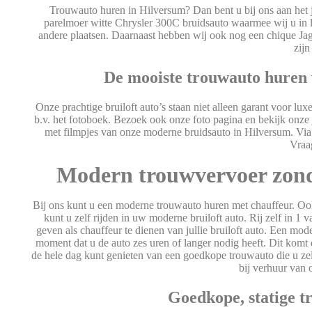
Trouwauto huren in Hilversum? Dan bent u bij ons aan het ju
parelmoer witte Chrysler 300C bruidsauto waarmee wij u in l
andere plaatsen. Daarnaast hebben wij ook nog een chique Ja
zijn
De mooiste trouwauto huren 
Onze prachtige bruiloft auto’s staan niet alleen garant voor lu
b.v. het fotoboek. Bezoek ook onze foto pagina en bekijk onze 
met filmpjes van onze moderne bruidsauto in Hilversum. Via
Vraag
Modern trouwvervoer zond
Bij ons kunt u een moderne trouwauto huren met chauffeur. Oo
kunt u zelf rijden in uw moderne bruiloft auto. Rij zelf in 1
geven als chauffeur te dienen van jullie bruiloft auto. Een m
moment dat u de auto zes uren of langer nodig heeft. Dit komt 
de hele dag kunt genieten van een goedkope trouwauto die u zel
bij verhuur van 
Goedkope, statige t