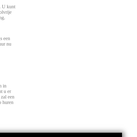
. U kunt
lvrije
ng.
s een
uur nu
n in
t u er
 zal een
to huren